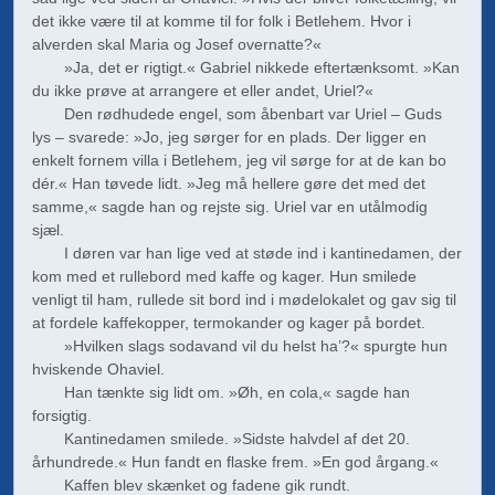
det ikke være til at komme til for folk i Betlehem. Hvor i
alverden skal Maria og Josef overnatte?«
»Ja, det er rigtigt.« Gabriel nikkede eftertænksomt. »Kan
du ikke prøve at arrangere et eller andet, Uriel?«
Den rødhudede engel, som åbenbart var Uriel – Guds
lys – svarede: »Jo, jeg sørger for en plads. Der ligger en
enkelt fornem villa i Betlehem, jeg vil sørge for at de kan bo
dér.« Han tøvede lidt. »Jeg må hellere gøre det med det
samme,« sagde han og rejste sig. Uriel var en utålmodig
sjæl.
I døren var han lige ved at støde ind i kantinedamen, der
kom med et rullebord med kaffe og kager. Hun smilede
venligt til ham, rullede sit bord ind i mødelokalet og gav sig til
at fordele kaffekopper, termokander og kager på bordet.
»Hvilken slags sodavand vil du helst ha’?« spurgte hun
hviskende Ohaviel.
Han tænkte sig lidt om. »Øh, en cola,« sagde han
forsigtig.
Kantinedamen smilede. »Sidste halvdel af det 20.
århundre­de.« Hun fandt en flaske frem. »En god årgang.«
Kaffen blev skænket og fadene gik rundt.