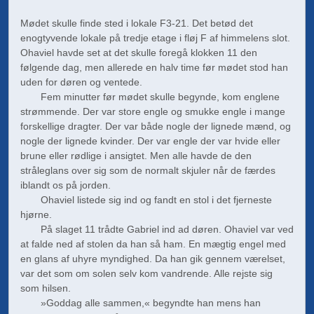
Mødet skulle finde sted i lokale F3-21. Det betød det
enogtyvende lokale på tredje etage i fløj F af himmelens slot.
Ohaviel havde set at det skulle foregå klokken 11 den
følgende dag, men allerede en halv time før mødet stod han
uden for døren og ventede.
Fem minutter før mødet skulle begynde, kom englene
strømmen­de. Der var store engle og smukke engle i mange
forskellige dragter. Der var både nogle der lignede mænd, og
nogle der lignede kvinder. Der var engle der var hvide eller
brune eller rødlige i ansigtet. Men alle havde de den
stråleglans over sig som de normalt skjuler når de færdes
iblandt os på jorden.
Ohaviel listede sig ind og fandt en stol i det fjerneste
hjørne.
På slaget 11 trådte Gabriel ind ad døren. Ohaviel var ved
at falde ned af stolen da han så ham. En mægtig engel med
en glans af uhyre myndighed. Da han gik gennem værelset,
var det som om solen selv kom vandrende. Alle rejste sig
som hilsen.
»Goddag alle sammen,« begyndte han mens han