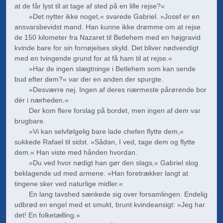
at de får lyst til at tage af sted på en lille rejse?«
»Det nytter ikke noget,« svarede Gabriel. »Josef er en
ansvarsbevidst mand. Han kunne ikke drømme om at rejse
de 150 kilometer fra Nazaret til Betlehem med en højgravid
kvinde bare for sin fornøjelses skyld. Det bliver nødvendigt
med en tvingende grund for at få ham til at rejse.«
»Har de ingen slægtninge i Betlehem som kan sende
bud efter dem?« var der en anden der spurgte.
»Desværre nej. Ingen af deres nærmeste pårørende bor
dér i nærheden.«
Der kom flere forslag på bordet, men ingen af dem var
brugbare.
»Vi kan selvfølgelig bare lade chefen flytte dem,«
sukkede Rafael til sidst. »Sådan, I ved, tage dem og flytte
dem.« Han viste med hånden hvordan.
»Du ved hvor nødigt han gør den slags,« Gabriel slog
beklagende ud med armene. »Han foretrækker langt at
tingene sker ved naturlige midler.«
En lang tavshed sænkede sig over forsamlingen. Endelig
udbrød en engel med et smukt, brunt kvindeansigt: »Jeg har
det! En folketælling.«