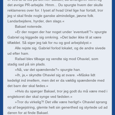
det øvrige PR-arbejde. Hmm... Du spurgte hvem der skulle
reklameres over for. I lyset af hvad Uriel lige har fortalt, tror
jeg vi skal finde nogle ganske almindelige, jævne folk.
Landarbejdere, hyrder, den slags.«
Bakael noterede.
»Er der nogen der har noget under ‘eventuelt’?« spurgte
Gabriel og kiggede sig omkring. »Det lader ikke til at være
tilfældet. Så siger jeg tak for nu og god arbejdslyst.«
Alle rejste sig. Gabriel forlod lokalet, og de andre sivede
ud efter ham.
Rafael blev tilbage og vendte sig mod Ohaviel, som
stadig sad på sin plads.
»Nå, var det spændende?« spurgte han.
»Ih, ja,« skyndte Ohaviel sig at svare. »Måske lidt
kedeligt ind imellem, men det er da vældig spændende med
det barn der skal fødes.«
»Hvis du spørger Bakael, tror jeg godt du må være med i
englekoret der skal synge ved fødslen.«
»Tror du virkelig?! Det ville være herligt!« Ohaviel sprang
op af begejstring, glemte helt sin generthed og styrtede ud ad
døren for at finde Bakael.