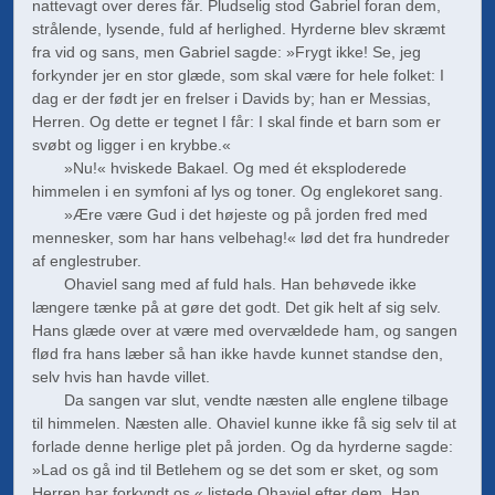
nattevagt over deres får. Pludselig stod Gabriel foran dem,
strålende, lysende, fuld af herlighed. Hyrderne blev skræmt
fra vid og sans, men Gabriel sagde: »Frygt ikke! Se, jeg
forkynder jer en stor glæde, som skal være for hele folket: I
dag er der født jer en frelser i Davids by; han er Messias,
Herren. Og dette er tegnet I får: I skal finde et barn som er
svøbt og ligger i en krybbe.«
»Nu!« hviskede Bakael. Og med ét eksploderede
himmelen i en symfoni af lys og toner. Og englekoret sang.
»Ære være Gud i det højeste og på jorden fred med
mennesker, som har hans velbehag!« lød det fra hundreder
af englestruber.
Ohaviel sang med af fuld hals. Han behøvede ikke
længere tænke på at gøre det godt. Det gik helt af sig selv.
Hans glæde over at være med overvældede ham, og sangen
flød fra hans læber så han ikke havde kunnet standse den,
selv hvis han havde villet.
Da sangen var slut, vendte næsten alle englene tilbage
til himmelen. Næsten alle. Ohaviel kunne ikke få sig selv til at
forlade denne herlige plet på jorden. Og da hyrderne sagde:
»Lad os gå ind til Betlehem og se det som er sket, og som
Herren har forkyndt os,« listede Ohaviel efter dem. Han