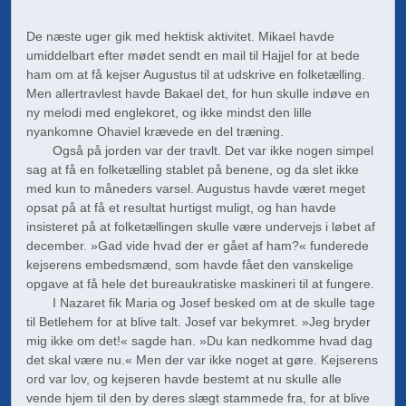
De næste uger gik med hektisk aktivitet. Mikael havde
umiddelbart efter mødet sendt en mail til Hajjel for at bede
ham om at få kejser Augustus til at udskrive en folketælling.
Men allertravlest havde Bakael det, for hun skulle indøve en
ny melodi med englekoret, og ikke mindst den lille
nyankomne Ohaviel krævede en del træning.
Også på jorden var der travlt. Det var ikke nogen simpel
sag at få en folketælling stablet på benene, og da slet ikke
med kun to måneders varsel. Augustus havde været meget
opsat på at få et resultat hurtigst muligt, og han havde
insisteret på at folketæl­lingen skulle være undervejs i løbet af
december. »Gad vide hvad der er gået af ham?« funderede
kejserens embedsmænd, som havde fået den vanskelige
opgave at få hele det bureaukratiske maskineri til at fungere.
I Nazaret fik Maria og Josef besked om at de skulle tage
til Betlehem for at blive talt. Josef var bekymret. »Jeg bryder
mig ikke om det!« sagde han. »Du kan nedkomme hvad dag
det skal være nu.« Men der var ikke noget at gøre. Kejserens
ord var lov, og kejseren havde bestemt at nu skulle alle
vende hjem til den by deres slægt stammede fra, for at blive