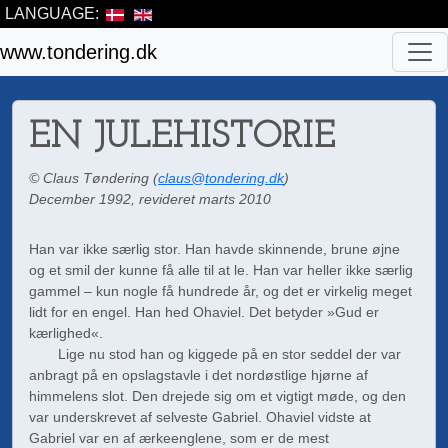
LANGUAGE:
www.tondering.dk
EN JULEHISTORIE
© Claus Tøndering (
claus@tondering.dk
)
December 1992, revideret marts 2010
Han var ikke særlig stor. Han havde skinnende, brune øjne
og et smil der kunne få alle til at le. Han var heller ikke særlig
gammel – kun nogle få hundrede år, og det er virkelig meget
lidt for en engel. Han hed Ohaviel. Det betyder »Gud er
kærlighed«.
Lige nu stod han og kiggede på en stor seddel der var
anbragt på en opslagstavle i det nordøstlige hjørne af
himmelens slot. Den drejede sig om et vigtigt møde, og den
var underskrevet af selveste Gabriel. Ohaviel vidste at
Gabriel var en af ærkeenglene, som er de mest