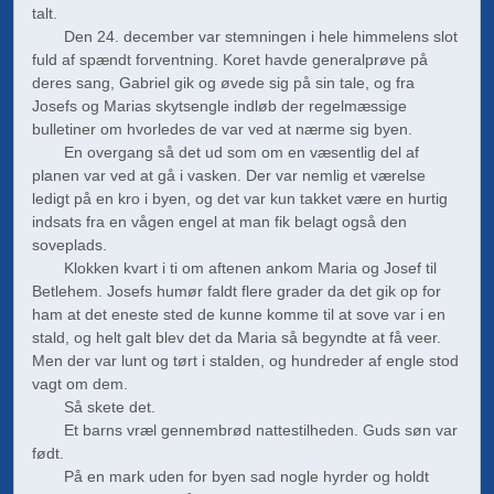
talt.
Den 24. december var stemningen i hele himmelens slot
fuld af spændt forventning. Koret havde generalprøve på
deres sang, Gabriel gik og øvede sig på sin tale, og fra
Josefs og Marias skytsengle indløb der regelmæssige
bulletiner om hvorledes de var ved at nærme sig byen.
En overgang så det ud som om en væsentlig del af
planen var ved at gå i vasken. Der var nemlig et værelse
ledigt på en kro i byen, og det var kun takket være en hurtig
indsats fra en vågen engel at man fik belagt også den
soveplads.
Klokken kvart i ti om aftenen ankom Maria og Josef til
Betlehem. Josefs humør faldt flere grader da det gik op for
ham at det eneste sted de kunne komme til at sove var i en
stald, og helt galt blev det da Maria så begyndte at få veer.
Men der var lunt og tørt i stalden, og hundreder af engle stod
vagt om dem.
Så skete det.
Et barns vræl gennembrød nattestilheden. Guds søn var
født.
På en mark uden for byen sad nogle hyrder og holdt