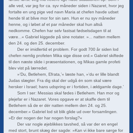
alle ved, var jeg for ca. syv måneder siden i Nazaret, hvor jeg
fortalte en ung pige ved navn Maria at chefen havde udset
hende til at blive mor for sin søn. Hun er nu syv måneder
henne, og i løbet af et par måneder skal hun altså
nedkomme. Chefen har selv fastsat fødselsdagen til at
være...« Gabriel kiggede på sine notater. »... natten mellem
den 24. og den 25. december.
Der er imidlertid et problem. For godt 700 år siden lod
chefen nemlig profeten Mika sige disse ord.« Gabriel skiftede
til den næste slide i præsentationen, og Mikas gamle profeti
blev vist på lærredet.
»‘Du, Betlehem, Efrata,’« læste han, »‘du er lille blandt
Judas slægter. Fra dig skal der udgå én som skal være
hersker i Israel; hans udspring er i fortiden, i ældgamle dage.’
Som I ser: Messias skal fødes i Betlehem. Han mor og
plejefar er i Nazaret. Vores opgave er at skaffe dem til
Betlehem så de er dér natten mellem den 24. og 25.
december.« Gabriel lod sit blik glide ud over forsamlingen.
»Er der nogen der har nogen forslag?«
Der var nogle øjeblikkes tavshed, så var der en engel
med stort, brunt skæg der sagde: »Kan vi ikke bare sørge for