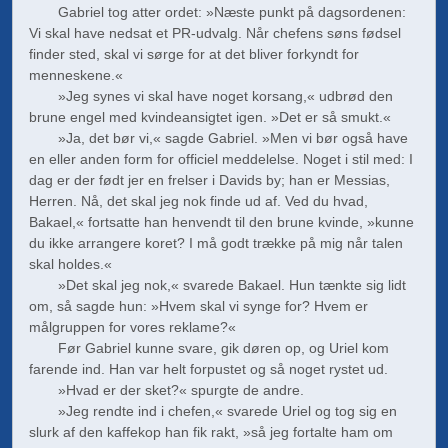
Gabriel tog atter ordet: »Næste punkt på dagsordenen:
Vi skal have nedsat et PR-udvalg. Når chefens søns fødsel
finder sted, skal vi sørge for at det bliver forkyndt for
menneskene.«
»Jeg synes vi skal have noget korsang,« udbrød den
brune engel med kvindeansigtet igen. »Det er så smukt.«
»Ja, det bør vi,« sagde Gabriel. »Men vi bør også have
en eller anden form for officiel meddelelse. Noget i stil med: I
dag er der født jer en frelser i Davids by; han er Messias,
Herren. Nå, det skal jeg nok finde ud af. Ved du hvad,
Bakael,« fortsatte han henvendt til den brune kvinde, »kunne
du ikke arrangere koret? I må godt trække på mig når talen
skal holdes.«
»Det skal jeg nok,« svarede Bakael. Hun tænkte sig lidt
om, så sagde hun: »Hvem skal vi synge for? Hvem er
målgruppen for vores reklame?«
Før Gabriel kunne svare, gik døren op, og Uriel kom
farende ind. Han var helt forpustet og så noget rystet ud.
»Hvad er der sket?« spurgte de andre.
»Jeg rendte ind i chefen,« svarede Uriel og tog sig en
slurk af den kaffekop han fik rakt, »så jeg fortalte ham om