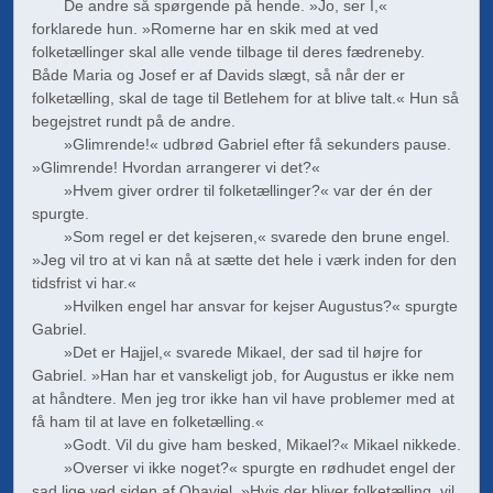
De andre så spørgende på hende. »Jo, ser I,«
forklarede hun. »Romerne har en skik med at ved
folketællinger skal alle vende tilbage til deres fædreneby.
Både Maria og Josef er af Davids slægt, så når der er
folketælling, skal de tage til Betlehem for at blive talt.« Hun så
begejstret rundt på de andre.
»Glimrende!« udbrød Gabriel efter få sekunders pause.
»Glimrende! Hvordan arrangerer vi det?«
»Hvem giver ordrer til folketællinger?« var der én der
spurgte.
»Som regel er det kejseren,« svarede den brune engel.
»Jeg vil tro at vi kan nå at sætte det hele i værk inden for den
tidsfrist vi har.«
»Hvilken engel har ansvar for kejser Augustus?« spurgte
Gabriel.
»Det er Hajjel,« svarede Mikael, der sad til højre for
Gabriel. »Han har et vanskeligt job, for Augustus er ikke nem
at håndtere. Men jeg tror ikke han vil have problemer med at
få ham til at lave en folketælling.«
»Godt. Vil du give ham besked, Mikael?« Mikael nikkede.
»Overser vi ikke noget?« spurgte en rødhudet engel der
sad lige ved siden af Ohaviel. »Hvis der bliver folketælling, vil