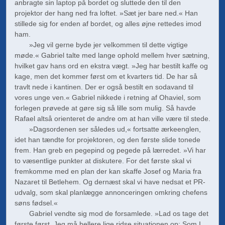
anbragte sin laptop på bordet og sluttede den til den
projektor der hang ned fra loftet. »Sæt jer bare ned.« Han
stillede sig for enden af bordet, og alles øjne rettedes imod
ham.
»Jeg vil gerne byde jer velkommen til dette vigtige
møde.« Gabriel talte med lange ophold mellem hver sætning,
hvilket gav hans ord en ekstra vægt. »Jeg har bestilt kaffe og
kage, men det kommer først om et kvarters tid. De har så
travlt nede i kantinen. Der er også bestilt en sodavand til
vores unge ven.« Gabriel nikkede i retning af Ohaviel, som
forlegen prøvede at gøre sig så lille som mulig. Så havde
Rafael altså orienteret de andre om at han ville være til stede.
»Dagsordenen ser således ud,« fortsatte ærkeenglen,
idet han tændte for projektoren, og den første slide tonede
frem. Han greb en pegepind og pegede på lærredet. »Vi har
to væsentlige punkter at diskutere. For det første skal vi
fremkomme med en plan der kan skaffe Josef og Maria fra
Nazaret til Betlehem. Og dernæst skal vi have nedsat et PR-
udvalg, som skal planlægge annonceringen omkring chefens
søns fødsel.«
Gabriel vendte sig mod de forsamlede. »Lad os tage det
første først. Jeg må hellere lige ridse situationen op: Som I