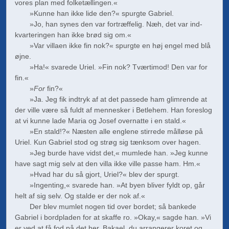
vores plan med folketællingen.«
»Kunne han ikke lide den?« spurgte Gabriel.
»Jo, han synes den var fortræffelig. Næh, det var ind­
kvarteringen han ikke brød sig om.«
»Var villaen ikke fin nok?« spurgte en høj engel med blå
øjne.
»Ha!« svarede Uriel. »Fin nok? Tværtimod! Den var for
fin.«
»
For
fin?«
»Ja. Jeg fik indtryk af at det passede ham glimrende at
der ville være så fuldt af mennesker i Betlehem. Han foreslog
at vi kunne lade Maria og Josef overnatte i en stald.«
»En stald!?« Næsten alle englene stirrede målløse på
Uriel. Kun Gabriel stod og strøg sig tænksom over hagen.
»Jeg burde have vidst det,« mumlede han. »Jeg kunne
have sagt mig selv at den villa ikke ville passe ham. Hm.«
»Hvad har du så gjort, Uriel?« blev der spurgt.
»Ingenting,« svarede han. »At byen bliver fyldt op, går
helt af sig selv. Og stalde er der nok af.«
Der blev mumlet nogen tid over bordet; så bankede
Gabriel i bordpladen for at skaffe ro. »Okay,« sagde han. »Vi
er ved at få fod på det her. Bakael, du arrangerer koret og