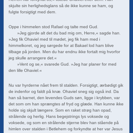
skjulte sin herlighedsglans så de ikke kunne se ham, og
fulgte forsigtigt med dem.
Oppe i himmelen stod Rafael og talte med Gud.
»Jeg gjorde alt det du bad mig om, Herre,« sagde han.
»Jeg fik Ohaviel med til mødet, jeg fik ham med i
himmelkoret, og jeg sørgede for at Bakael lod ham blive
tilbage på jorden. Men du har endnu ikke fortalt mig hvorfor
jeg skulle arrangere det.«
»Vent og se,« svarede Gud. »Jeg har planer for med
den lille Ohaviel.«
Nu var hyrderne nået frem til stalden. Forsigtigt, ærbødigt gik
de indenfor og faldt på knæ. Ohaviel sneg sig også ind. Da
han så barnet, den levendes Guds søn, ligge i krybben, var
det som om han sprængtes af fryd og glæde. Han kunne ikke
holde sig skjult længere. Som en raket strøg han opad,
strålende og herlig. Hans begejstrings lys voksede og
voksede, og som en strålende stjerne blev han stående på
himlen over stalden i Betlehem og forkyndte at her var Jesus