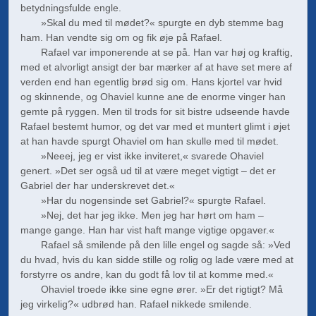
betydningsfulde engle.
»Skal du med til mødet?« spurgte en dyb stemme bag
ham. Han vendte sig om og fik øje på Rafael.
Rafael var imponerende at se på. Han var høj og kraftig,
med et alvorligt ansigt der bar mærker af at have set mere af
verden end han egentlig brød sig om. Hans kjortel var hvid
og skinnende, og Ohaviel kunne ane de enorme vinger han
gemte på ryggen. Men til trods for sit bistre udseende havde
Rafael bestemt humor, og det var med et muntert glimt i øjet
at han havde spurgt Ohaviel om han skulle med til mødet.
»Neeej, jeg er vist ikke inviteret,« svarede Ohaviel
genert. »Det ser også ud til at være meget vigtigt – det er
Gabriel der har underskrevet det.«
»Har du nogensinde set Gabriel?« spurgte Rafael.
»Nej, det har jeg ikke. Men jeg har hørt om ham –
mange gange. Han har vist haft mange vigtige opgaver.«
Rafael så smilende på den lille engel og sagde så: »Ved
du hvad, hvis du kan sidde stille og rolig og lade være med at
forstyrre os andre, kan du godt få lov til at komme med.«
Ohaviel troede ikke sine egne ører. »Er det rigtigt? Må
jeg virkelig?« udbrød han. Rafael nikkede smilende.